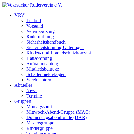
VRV
Leitbild
Vorstand
Vereinssatzung
Ruderordnung
Sicherheitshandbuch
Sicherheitstraining-Unterlagen
Kinder- und Jugendschutzkonzept
Hausordnung
Aufnahmeantrag
Mitgliedsbeiträge
Schadenmeldebogen
Vereinsintern
Aktuelles
News
Termine
Gruppen
Montagssport
Mittwoch-Abend-Gruppe (MAG)
Donnerstagsabendrunde (DAR)
Mastersgruppe
Kindergruppe
Trainingsgruppe