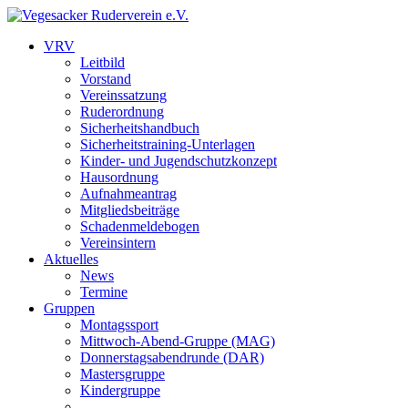
VRV
Leitbild
Vorstand
Vereinssatzung
Ruderordnung
Sicherheitshandbuch
Sicherheitstraining-Unterlagen
Kinder- und Jugendschutzkonzept
Hausordnung
Aufnahmeantrag
Mitgliedsbeiträge
Schadenmeldebogen
Vereinsintern
Aktuelles
News
Termine
Gruppen
Montagssport
Mittwoch-Abend-Gruppe (MAG)
Donnerstagsabendrunde (DAR)
Mastersgruppe
Kindergruppe