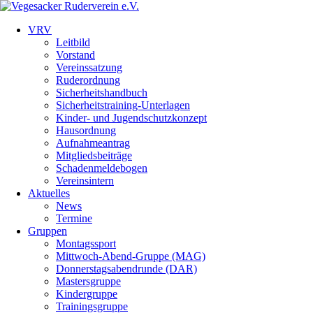
VRV
Leitbild
Vorstand
Vereinssatzung
Ruderordnung
Sicherheitshandbuch
Sicherheitstraining-Unterlagen
Kinder- und Jugendschutzkonzept
Hausordnung
Aufnahmeantrag
Mitgliedsbeiträge
Schadenmeldebogen
Vereinsintern
Aktuelles
News
Termine
Gruppen
Montagssport
Mittwoch-Abend-Gruppe (MAG)
Donnerstagsabendrunde (DAR)
Mastersgruppe
Kindergruppe
Trainingsgruppe