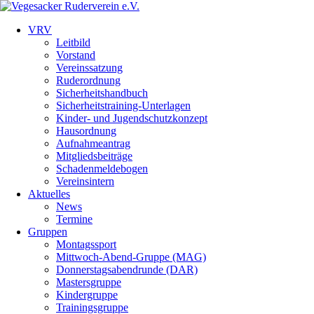
VRV
Leitbild
Vorstand
Vereinssatzung
Ruderordnung
Sicherheitshandbuch
Sicherheitstraining-Unterlagen
Kinder- und Jugendschutzkonzept
Hausordnung
Aufnahmeantrag
Mitgliedsbeiträge
Schadenmeldebogen
Vereinsintern
Aktuelles
News
Termine
Gruppen
Montagssport
Mittwoch-Abend-Gruppe (MAG)
Donnerstagsabendrunde (DAR)
Mastersgruppe
Kindergruppe
Trainingsgruppe