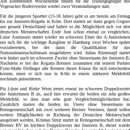
Am kommenden Wochenende finden für die Trainingsgruppe des
Vegesacker Rudervereins wieder zwei Veranstaltungen statt.
Für die jüngeren Sportler (15-18 Jahre) geht es am bereits am Freitag
los zur Junioren-Regatta in Köln. Dort starten sie dann gegen Gegner
aus gesamt Deutschland und haben so die Möglichkeit sich vor den
deutschen Meisterschaften Ende Juni schon einmal zu vergleichen.
Luise Asmussen startet wieder im schweren Einer der A-Juniorinnen
um sich für die wichtige Rangliste in Hamburg zwei Wochen später
vorzubereiten, bei der dann die Qualifikation für das
Nationalmannschaftsteam ausgefahren wird. Julian Rümenapf startet
wie bisher auch im schweren Zweier ohne Steuermann der Junioren B.
Nachdem er bei der Regatta Bremen zusammen mit seinem Partner
Fynn-Malte Dellinger alle Rennen dieser Klasse für sich entscheiden
konnte, muss er sich nun in Köln in einem stärkeren Meldefeld
nochmals präsentieren.
Pia Lüsse und Rieke Wens treten erneut im schweren Doppelzweier
der Juniorinnen B an, auch hier erwartet die beiden ein sehr großes
Meldefeld, so dass man sehr gute Vergleichsmöglichkeiten hat.
Zusätzlich starten die beiden im Vierer ohne Steuermann in
Renngemeinschaft mit zwei weiteren Bremer Vereinen, damit sollen
weitere Möglichkeiten in Richtung der Deutschen Meisterschaft
ausgelotet werden. Kristian Streit startet in Renngemeinschaft mit dem
Bremer RV im leichten Doppelzweier der Junioren B, dieser wurde