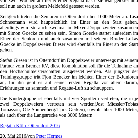
vor zwei Wochen auf der Bremer Regatta das erste Mal getestet und
soll nun auch in großem Meldefeld getestet werden.
Zeitgleich treten die Senioren in Otterndorf über 1000 Meter an. Lisa
Schneemann wird hauptsächlich im Einer an den Start gehen,
allerdings wird sie auch zweimal im Mixed-Doppelzweier zusammen
mit Simon Goecke zu sehen sein. Simon Goecke startet außerdem im
Einer der Senioren und auch zusammen mit seinem Bruder Lukas
Goecke im Doppelzweier. Dieser wird ebenfalls im Einer an den Start
gehen.
Stefan Giesen ist in Otterndorf im Doppelzweier unterwegs mit seinem
Partner vom Bremer RV, diese Kombination soll für die Teilnahme an
den Hochschulmeisterschaften ausgetestet werden. Als jüngster der
Trainingsgruppe tritt Fjon Beneker im leichten Einer der B-Junioren
an, für ihn geht es auf seiner ersten Regatta vor allem darum,
Erfahrungen zu sammeln und Regatta-Luft zu schnuppern.
Die Kindergruppe ist ebenfalls mit vier Sportlern vertreten, die in je
zwei Doppelzweiern vertreten sein werden(Jost Miessler/Tobias
Tomasson; Ole Sonnenberg/Tjark Gerken), sowohl über 1000 Meter,
als auch über die Langstrecke von 3000 Metern.
Regatta Köln_Otterndorf 2016
20. Mai 2016
/
von
Peter Hermes