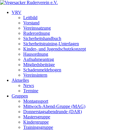
VRV
Leitbild
Vorstand
Vereinssatzung
Ruderordnung
Sicherheitshandbuch
Sicherheitstraining-Unterlagen
Kinder- und Jugendschutzkonzept
Hausordnung
Aufnahmeantrag
Mitgliedsbeiträge
Schadenmeldebogen
Vereinsintern
Aktuelles
News
Termine
Gruppen
Montagssport
Mittwoch-Abend-Gruppe (MAG)
Donnerstagsabendrunde (DAR)
Mastersgruppe
Kindergruppe
Trainingsgruppe