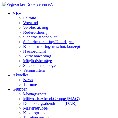
VRV
Leitbild
Vorstand
Vereinssatzung
Ruderordnung
Sicherheitshandbuch
Sicherheitstraining-Unterlagen
Kinder- und Jugendschutzkonzept
Hausordnung
Aufnahmeantrag
Mitgliedsbeiträge
Schadenmeldebogen
Vereinsintern
Aktuelles
News
Termine
Gruppen
Montagssport
Mittwoch-Abend-Gruppe (MAG)
Donnerstagsabendrunde (DAR)
Mastersgruppe
Kindergruppe
Trainingsgruppe