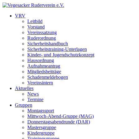
VRV
Leitbild
Vorstand
Vereinssatzung
Ruderordnung
Sicherheitshandbuch
Sicherheitstraining-Unterlagen
Kinder- und Jugendschutzkonzept
Hausordnung
Aufnahmeantrag
Mitgliedsbeiträge
Schadenmeldebogen
Vereinsintern
Aktuelles
News
Termine
Gruppen
Montagssport
Mittwoch-Abend-Gruppe (MAG)
Donnerstagsabendrunde (DAR)
Mastersgruppe
Kindergruppe
Trainingsgruppe