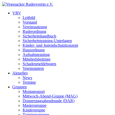
VRV
Leitbild
Vorstand
Vereinssatzung
Ruderordnung
Sicherheitshandbuch
Sicherheitstraining-Unterlagen
Kinder- und Jugendschutzkonzept
Hausordnung
Aufnahmeantrag
Mitgliedsbeiträge
Schadenmeldebogen
Vereinsintern
Aktuelles
News
Termine
Gruppen
Montagssport
Mittwoch-Abend-Gruppe (MAG)
Donnerstagsabendrunde (DAR)
Mastersgruppe
Kindergruppe
Trainingsgruppe