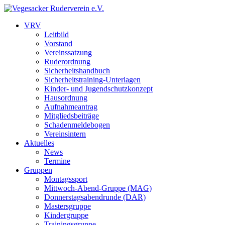
VRV
Leitbild
Vorstand
Vereinssatzung
Ruderordnung
Sicherheitshandbuch
Sicherheitstraining-Unterlagen
Kinder- und Jugendschutzkonzept
Hausordnung
Aufnahmeantrag
Mitgliedsbeiträge
Schadenmeldebogen
Vereinsintern
Aktuelles
News
Termine
Gruppen
Montagssport
Mittwoch-Abend-Gruppe (MAG)
Donnerstagsabendrunde (DAR)
Mastersgruppe
Kindergruppe
Trainingsgruppe