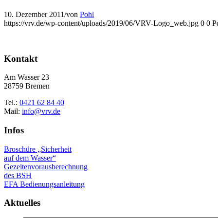
10. Dezember 2011
/
von
Pohl
https://vrv.de/wp-content/uploads/2019/06/VRV-Logo_web.jpg
0
0
P
Kontakt
Am Wasser 23
28759 Bremen
Tel.:
0421 62 84 40
Mail:
info@vrv.de
Infos
Broschüre „Sicherheit
auf dem Wasser“
Gezeitenvorausberechnung
des BSH
EFA Bedienungsanleitung
Aktuelles