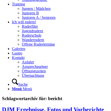
Training
Jungen / Mädchen
Junioren B
Junioren A / Senioren
Ich will rudern!
Ruderfilm
Jugendrudern
Ruderschule
Wanderrudern
Offene Rudertermine
Galerien
Gastro
Kontakt
Anfahrt
Ansprechpartner
Öffnungszeiten
Übernachtung
Suche
Menü
Menü
Schlagwortarchiv für:
bericht
DJM Ergebnisse, Fotos und Vorberichte