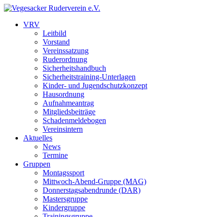
VRV
Leitbild
Vorstand
Vereinssatzung
Ruderordnung
Sicherheitshandbuch
Sicherheitstraining-Unterlagen
Kinder- und Jugendschutzkonzept
Hausordnung
Aufnahmeantrag
Mitgliedsbeiträge
Schadenmeldebogen
Vereinsintern
Aktuelles
News
Termine
Gruppen
Montagssport
Mittwoch-Abend-Gruppe (MAG)
Donnerstagsabendrunde (DAR)
Mastersgruppe
Kindergruppe
Trainingsgruppe