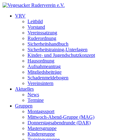
VRV
Leitbild
Vorstand
Vereinssatzung
Ruderordnung
Sicherheitshandbuch
Sicherheitstraining-Unterlagen
Kinder- und Jugendschutzkonzept
Hausordnung
Aufnahmeantrag
Mitgliedsbeiträge
Schadenmeldebogen
Vereinsintern
Aktuelles
News
Termine
Gruppen
Montagssport
Mittwoch-Abend-Gruppe (MAG)
Donnerstagsabendrunde (DAR)
Mastersgruppe
Kindergruppe
Trainingsgruppe