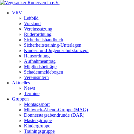
VRV
Leitbild
Vorstand
Vereinssatzung
Ruderordnung
Sicherheitshandbuch
Sicherheitstraining-Unterlagen
Kinder- und Jugendschutzkonzept
Hausordnung
Aufnahmeantrag
Mitgliedsbeiträge
Schadenmeldebogen
Vereinsintern
Aktuelles
News
Termine
Gruppen
Montagssport
Mittwoch-Abend-Gruppe (MAG)
Donnerstagsabendrunde (DAR)
Mastersgruppe
Kindergruppe
Trainingsgruppe