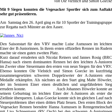
von Ole Vielstich und Simon Goecke
Mit 9 Siegen konnten die Vegesacker Sportler sich zum Auftakt
sehr gut präsentieren.
Am Samstag den 26. April ging es für 10 Sportler der Trainingsgruppe
zur Regatta nach Münster an den Aasee.
Den Saisonstart für den VRV machte Luise Asmussen im leichten
Einer der B-Juniorinnen. In ihrem ersten offiziellen Rennen im Rudern
machte sie einen guten zweiten Platz.
Kurz darauf erruderten sich Nicolai Reiners und Jannes Rosig (BRC
Hansa) nach einem dominanten Rennen bei den leichten A-Junioren
im Zweier ohne Steuermann den ersten von neun Siegen für den VRV.
Ebenso konnten Ole Vielstich und Simon Goecke im kurzfristig
zusammengesetzten schweren Doppelzweier der A-Junioren eine
Medaille erkämpfen. Als nächstes an den Start ging Malte Höweler,
der im Senioren Einer einen deutlichen und ungefährdeten Sieg
errudern konnte. Auch Johannes Höweler konnte an
seinem Geburtstag im leichten Einer der A-Junioren als erster die
Ziellinie überqueren. Lukas Goecke konnte sich im gleichen Lauf nach
Steuerproblemen über einen dritten Platz freuen. Den ersten Block der
Vegesacker Rennen beendete Hanna Asmussen in Renngemeinschaft
mit Lisa Schneemann (RV Osch) bei den schweren A-Juniorinnen