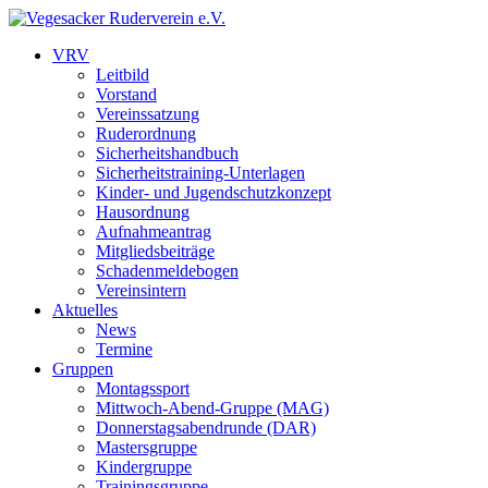
VRV
Leitbild
Vorstand
Vereinssatzung
Ruderordnung
Sicherheitshandbuch
Sicherheitstraining-Unterlagen
Kinder- und Jugendschutzkonzept
Hausordnung
Aufnahmeantrag
Mitgliedsbeiträge
Schadenmeldebogen
Vereinsintern
Aktuelles
News
Termine
Gruppen
Montagssport
Mittwoch-Abend-Gruppe (MAG)
Donnerstagsabendrunde (DAR)
Mastersgruppe
Kindergruppe
Trainingsgruppe