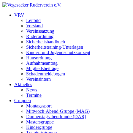
VRV
Leitbild
Vorstand
Vereinssatzung
Ruderordnung
Sicherheitshandbuch
Sicherheitstraining-Unterlagen
Kinder- und Jugendschutzkonzept
Hausordnung
Aufnahmeantrag
Mitgliedsbeiträge
Schadenmeldebogen
Vereinsintern
Aktuelles
News
Termine
Gruppen
Montagssport
Mittwoch-Abend-Gruppe (MAG)
Donnerstagsabendrunde (DAR)
Mastersgruppe
Kindergruppe
Trainingsgruppe