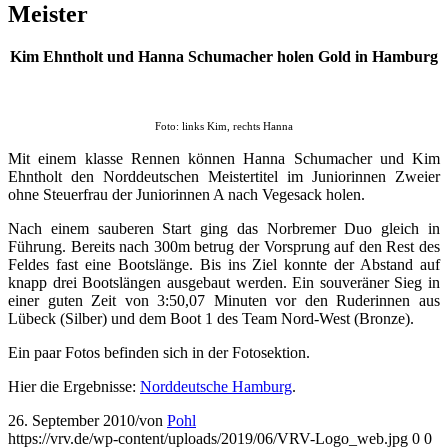
Meister
Kim Ehntholt und Hanna Schumacher holen Gold in Hamburg
Foto: links Kim, rechts Hanna
Mit einem klasse Rennen können Hanna Schumacher und Kim
Ehntholt den Norddeutschen Meistertitel im Juniorinnen Zweier
ohne Steuerfrau der Juniorinnen A nach Vegesack holen.
Nach einem sauberen Start ging das Norbremer Duo gleich in
Führung. Bereits nach 300m betrug der Vorsprung auf den Rest des
Feldes fast eine Bootslänge. Bis ins Ziel konnte der Abstand auf
knapp drei Bootslängen ausgebaut werden. Ein souveräner Sieg in
einer guten Zeit von 3:50,07 Minuten vor den Ruderinnen aus
Lübeck (Silber) und dem Boot 1 des Team Nord-West (Bronze).
Ein paar Fotos befinden sich in der Fotosektion.
Hier die Ergebnisse:
Norddeutsche Hamburg
.
26. September 2010
/
von
Pohl
https://vrv.de/wp-content/uploads/2019/06/VRV-Logo_web.jpg
0
0