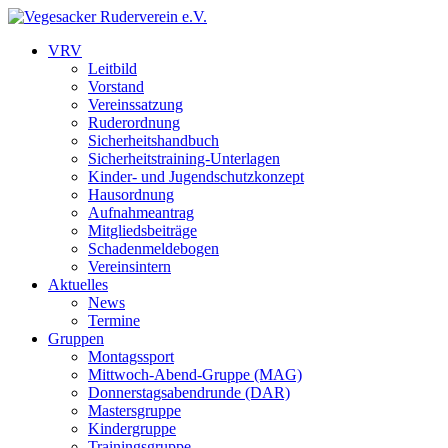
VRV
Leitbild
Vorstand
Vereinssatzung
Ruderordnung
Sicherheitshandbuch
Sicherheitstraining-Unterlagen
Kinder- und Jugendschutzkonzept
Hausordnung
Aufnahmeantrag
Mitgliedsbeiträge
Schadenmeldebogen
Vereinsintern
Aktuelles
News
Termine
Gruppen
Montagssport
Mittwoch-Abend-Gruppe (MAG)
Donnerstagsabendrunde (DAR)
Mastersgruppe
Kindergruppe
Trainingsgruppe